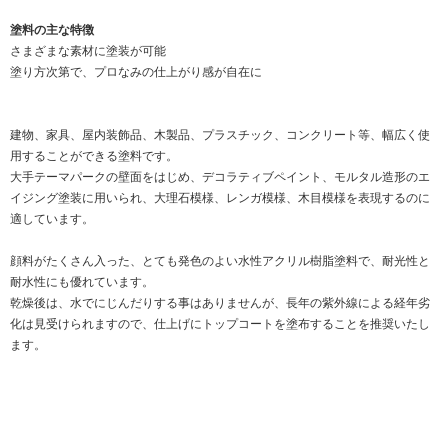
塗料の主な特徴
さまざまな素材に塗装が可能
塗り方次第で、プロなみの仕上がり感が自在に
建物、家具、屋内装飾品、木製品、プラスチック、コンクリート等、幅広く使
用することができる塗料です。
大手テーマパークの壁面をはじめ、デコラティブペイント、モルタル造形のエ
イジング塗装に用いられ、大理石模様、レンガ模様、木目模様を表現するのに
適しています。
顔料がたくさん入った、とても発色のよい水性アクリル樹脂塗料で、耐光性と
耐水性にも優れています。
乾燥後は、水でにじんだりする事はありませんが、長年の紫外線による経年劣
化は見受けられますので、仕上げにトップコートを塗布することを推奨いたし
ます。