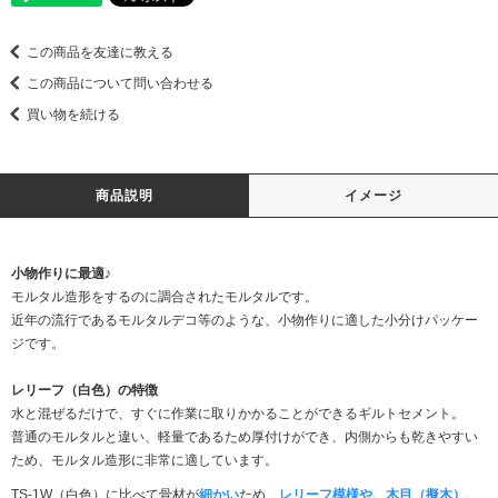
この商品を友達に教える
この商品について問い合わせる
買い物を続ける
商品説明
イメージ
小物作りに最適♪
モルタル造形をするのに調合されたモルタルです。
近年の流行であるモルタルデコ等のような、小物作りに適した小分けパッケー
ジです。
レリーフ（白色）の特徴
水と混ぜるだけで、すぐに作業に取りかかることができるギルトセメント。
普通のモルタルと違い、軽量であるため厚付けができ、内側からも乾きやすい
ため、モルタル造形に非常に適しています。
TS-1W（白色）に比べて骨材が
細かい
ため、
レリーフ模様や、木目（擬木）、