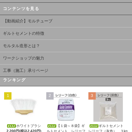
コンテンツを見る
【動画紹介】モルチューブ
ギルトセメントの特徴
モルタル造形とは？
ワークショップの魅力
工事（施工）承りページ
ランキング
1
2
3
ホワイトブラシ
【１袋～８袋】ギ
ギルトセメント
2,200円(税込2,420円)
ルトセメント レリーフ
レリーフ（灰色） ３kg