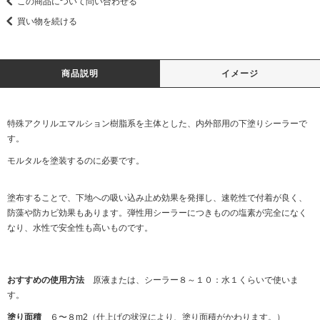
この商品について問い合わせる
買い物を続ける
商品説明
イメージ
特殊アクリルエマルション樹脂系を主体とした、内外部用の下塗りシーラーで
す。
モルタルを塗装するのに必要です。
塗布することで、下地への吸い込み止め効果を発揮し、速乾性で付着が良く、
防藻や防カビ効果もあります。弾性用シーラーにつきものの塩素が完全になく
なり、水性で安全性も高いものです。
おすすめの使用方法
原液または、シーラー８～１０：水１くらいで使いま
す。
塗り面積
６〜８m2（仕上げの状況により、塗り面積がかわります。）